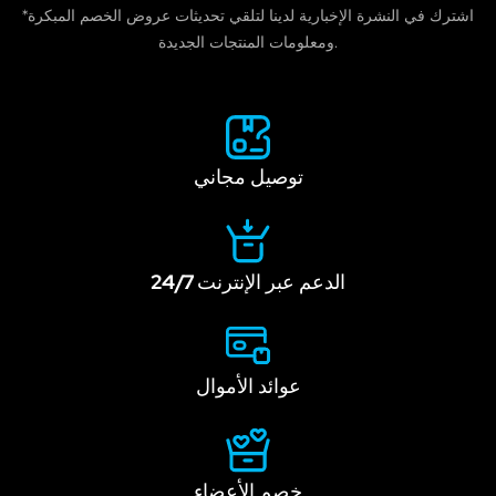
human,
*اشترك في النشرة الإخبارية لدينا لتلقي تحديثات عروض الخصم المبكرة
leave
ومعلومات المنتجات الجديدة.
this
field
blank.
توصيل مجاني
الدعم عبر الإنترنت 24/7
عوائد الأموال
خصم الأعضاء