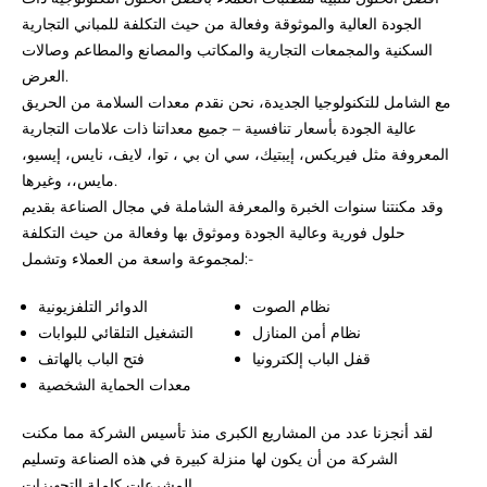
الجودة العالية والموثوقة وفعالة من حيث التكلفة للمباني التجارية
السكنية والمجمعات التجارية والمكاتب والمصانع والمطاعم وصالات
العرض.
مع الشامل للتكنولوجيا الجديدة، نحن نقدم معدات السلامة من الحريق
عالية الجودة بأسعار تنافسية – جميع معداتنا ذات علامات التجارية
المعروفة مثل فيريكس، إيبتيك، سي ان بي ، توا، لايف، نايس، إيسيو،
مايس،، وغيرها.
وقد مكنتنا سنوات الخبرة والمعرفة الشاملة في مجال الصناعة بقديم
حلول فورية وعالية الجودة وموثوق بها وفعالة من حيث التكلفة
لمجموعة واسعة من العملاء وتشمل:-
نظام الصوت
الدوائر التلفزيونية
نظام أمن المنازل
التشغيل التلقائي للبوابات
قفل الباب إلكترونيا
فتح الباب بالهاتف
معدات الحماية الشخصية
لقد أنجزنا عدد من المشاريع الكبرى منذ تأسيس الشركة مما مكنت
الشركة من أن يكون لها منزلة كبيرة في هذه الصناعة وتسليم
المشرعات كاملة التجهيزات.