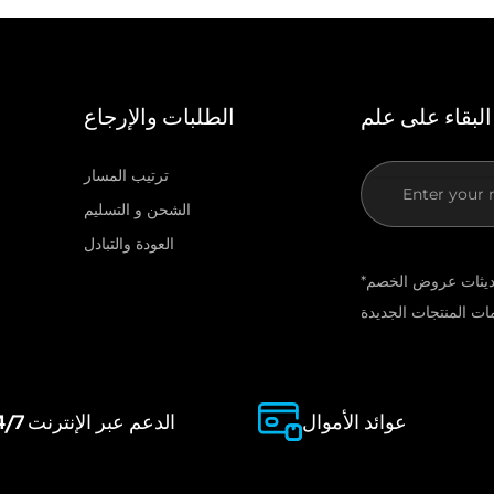
البقاء على علم
الطلبات والإرجاع
ترتيب المسار
If you
الشحن و التسليم
are
العودة والتبادل
human,
*اشترك في النشرة الإخبارية لدينا لتلقي تحديثات عروض الخصم
leave
this
field
blank.
عوائد الأموال
الدعم عبر الإنترنت 24/7