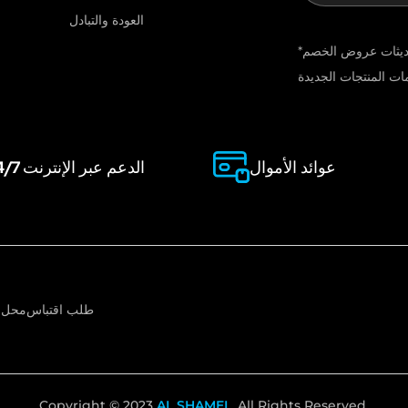
are
العودة والتبادل
human,
*اشترك في النشرة الإخبارية لدينا لتلقي تحديثات عروض الخصم
leave
this
field
blank.
عوائد الأموال
الدعم عبر الإنترنت 24/7
طلب اقتباس
محل
ا
Copyright © 2023
AL SHAMEL
, All Rights Reserved.