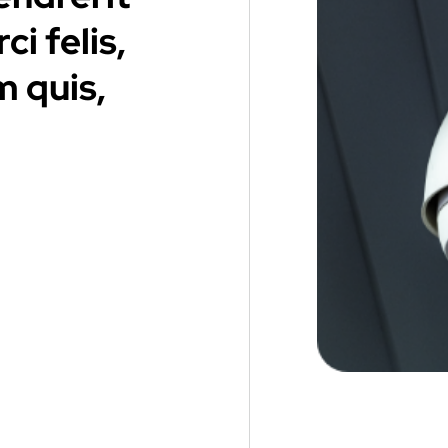
i felis,
m quis,