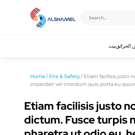
 الحرائق
بيت
Home
/
Fire & Safety
/ Etiam facilisis justo 
imperdiet vel interdum quis, porta eu ipsu
Etiam facilisis justo n
dictum. Fusce turpis 
pharetra ut odio eu, h