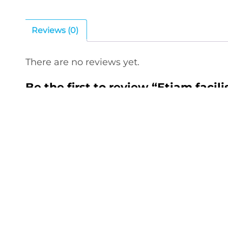
Reviews (0)
There are no reviews yet.
Be the first to review “Etiam facil
hendrerit rhoncus lacus. Nunc orci
 عنوان بريدك الإلكتروني
Your rating
*
Your review
*